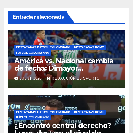
Entrada relacionada
DESTACADAS FÚTBOL COLOMBIANO
DESTACADAS HOME
FÚTBOL COLOMBIANO
América vs. Nacional cambia
de fecha: Dimayor
reprogramó el clásico por
JUL 31, 2026
REDACCIÓN 10 SPORTS
motivos de seguridad
DESTACADAS FÚTBOL COLOMBIANO
DESTACADAS HOME
FÚTBOL COLOMBIANO
¿Encontró central derecho?
Lucas destaca el nivel de