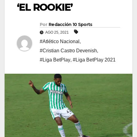
‘EL ROOKIE’
Por
Redacción 10 Sports
AGO 25, 2021
#Atlético Nacional
,
#Cristian Castro Devenish
,
#Liga BetPlay
,
#Liga BetPlay 2021