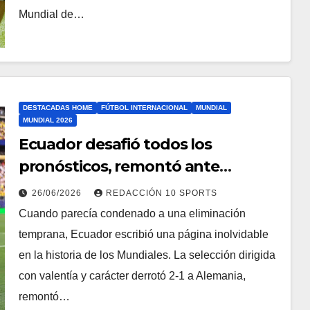
Mundial de…
DESTACADAS HOME
FÚTBOL INTERNACIONAL
MUNDIAL
MUNDIAL 2026
Ecuador desafió todos los
pronósticos, remontó ante
Alemania y firmó una de las
26/06/2026
REDACCIÓN 10 SPORTS
mayores hazañas del Mundial
Cuando parecía condenado a una eliminación
temprana, Ecuador escribió una página inolvidable
en la historia de los Mundiales. La selección dirigida
con valentía y carácter derrotó 2-1 a Alemania,
remontó…