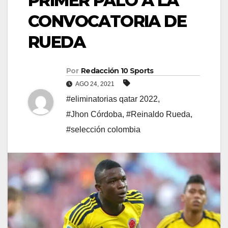
PRIMER PALO A LA
CONVOCATORIA DE
RUEDA
Por
Redacción 10 Sports
AGO 24, 2021
#eliminatorias qatar 2022
,
#Jhon Córdoba
,
#Reinaldo Rueda
,
#selección colombia