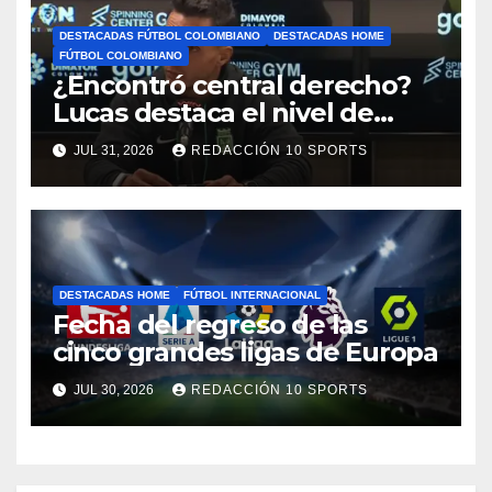
DESTACADAS FÚTBOL COLOMBIANO
DESTACADAS HOME
FÚTBOL COLOMBIANO
¿Encontró central derecho?
Lucas destaca el nivel de
Néider Parra
JUL 31, 2026
REDACCIÓN 10 SPORTS
DESTACADAS HOME
FÚTBOL INTERNACIONAL
Fecha del regreso de las
cinco grandes ligas de Europa
JUL 30, 2026
REDACCIÓN 10 SPORTS