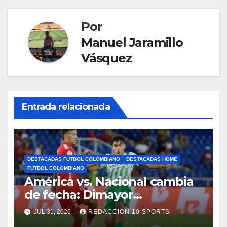
Por
Manuel Jaramillo
Vásquez
Entrada relacionada
DESTACADAS FÚTBOL COLOMBIANO
DESTACADAS HOME
FÚTBOL COLOMBIANO
América vs. Nacional cambia
de fecha: Dimayor
reprogramó el clásico por
JUL 31, 2026
REDACCIÓN 10 SPORTS
motivos de seguridad