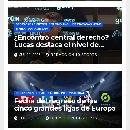
DESTACADAS FÚTBOL COLOMBIANO
DESTACADAS HOME
FÚTBOL COLOMBIANO
¿Encontró central derecho?
Lucas destaca el nivel de
Néider Parra
JUL 31, 2026
REDACCIÓN 10 SPORTS
DESTACADAS HOME
FÚTBOL INTERNACIONAL
Fecha del regreso de las
cinco grandes ligas de Europa
JUL 30, 2026
REDACCIÓN 10 SPORTS