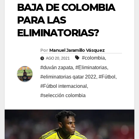
BAJA DE COLOMBIA
PARA LAS
ELIMINATORIAS?
Por
Manuel Jaramillo Vásquez
#colombia
,
AGO 20, 2021
#duván zapata
,
#Eliminatorias
,
#eliminatorias qatar 2022
,
#Fútbol
,
#Fútbol internacional
,
#selección colombia