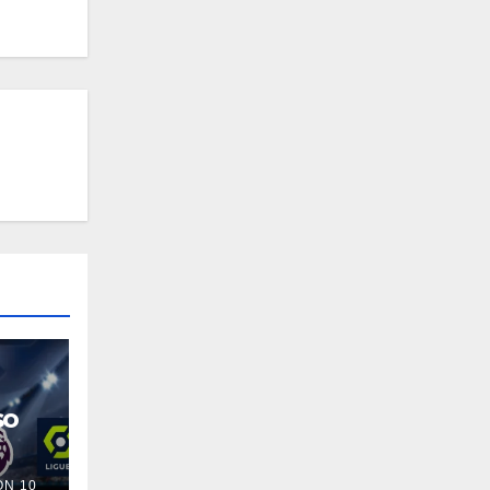
so
N 10