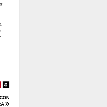
or
o,
e
n
 CON
RA