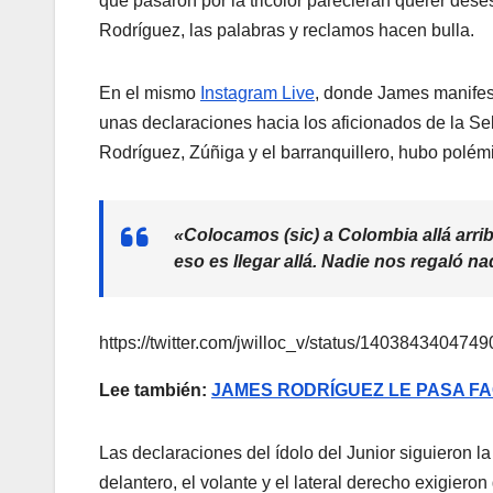
que pasaron por la tricolor parecieran querer de
Rodríguez, las palabras y reclamos hacen bulla.
En el mismo
Instagram Live
, donde James manifest
unas declaraciones hacia los aficionados de la S
Rodríguez, Zúñiga y el barranquillero, hubo polém
«Colocamos (sic) a Colombia allá arriba
eso es llegar allá. Nadie nos regaló n
https://twitter.com/jwilloc_v/status/140384340474
Lee también:
JAMES RODRÍGUEZ LE PASA F
Las declaraciones del ídolo del Junior siguieron l
delantero, el volante y el lateral derecho exigiero