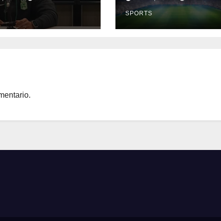
er Parra
Europa
S
SPORTS
mentario.