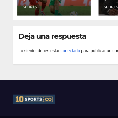
reprogramó el
Néid
clásico por motivos
SPORTS
SPORT
de seguridad
Deja una respuesta
Lo siento, debes estar
conectado
para publicar un co