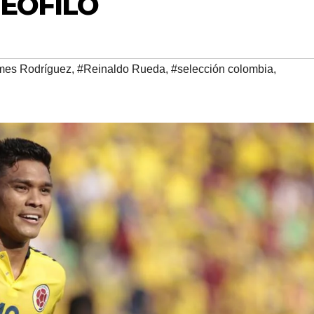
TEÓFILO
mes Rodríguez
,
#Reinaldo Rueda
,
#selección colombia
,