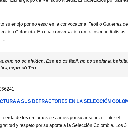
sestabilizar al grupo de Reinaldo Rueda. Encabezados por Jame
ó su enojo por no estar en la convocatoria; Teófilo Gutiérrez de
elección Colombia. En una conversación entre los mundialistas
ica.
, que no se olviden. Eso no es fácil, no es soplar la bolsita
ada», expresó Teo.
9066241
ACTURA A SUS DETRACTORES EN LA SELECCIÓN COLO
a cuerda de los reclamos de James por su ausencia. Entre el
n gratitud y respeto por su aporte a la Selección Colombia. Los 3