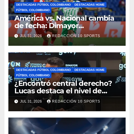
DESTACADAS FÚTBOL COLOMBIANO
DESTACADAS HOME
FÚTBOL COLOMBIANO
América vs. Nacional cambia
de fecha: Dimayor
reprogramó el clásico por
JUL 31, 2026
REDACCIÓN 10 SPORTS
motivos de seguridad
DESTACADAS FÚTBOL COLOMBIANO
DESTACADAS HOME
FÚTBOL COLOMBIANO
¿Encontró central derecho?
Lucas destaca el nivel de
Néider Parra
JUL 31, 2026
REDACCIÓN 10 SPORTS