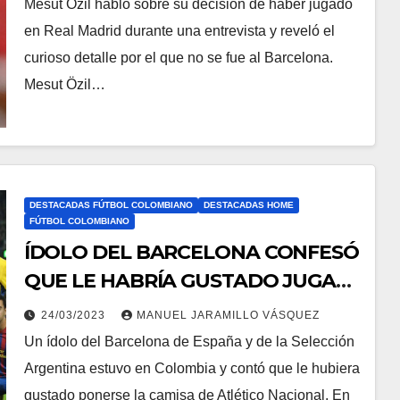
Mesut Özil habló sobre su decisión de haber jugado
en Real Madrid durante una entrevista y reveló el
curioso detalle por el que no se fue al Barcelona.
Mesut Özil…
DESTACADAS FÚTBOL COLOMBIANO
DESTACADAS HOME
FÚTBOL COLOMBIANO
ÍDOLO DEL BARCELONA CONFESÓ
QUE LE HABRÍA GUSTADO JUGAR
EN NACIONAL
24/03/2023
MANUEL JARAMILLO VÁSQUEZ
Un ídolo del Barcelona de España y de la Selección
Argentina estuvo en Colombia y contó que le hubiera
gustado ponerse la camisa de Atlético Nacional. En