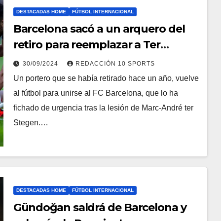
DESTACADAS HOME
FÚTBOL INTERNACIONAL
Barcelona sacó a un arquero del
retiro para reemplazar a Ter
Stegen
30/09/2024
REDACCIÓN 10 SPORTS
Un portero que se había retirado hace un año, vuelve
al fútbol para unirse al FC Barcelona, que lo ha
fichado de urgencia tras la lesión de Marc-André ter
Stegen.…
DESTACADAS HOME
FÚTBOL INTERNACIONAL
Gündoğan saldrá de Barcelona y