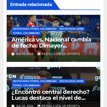
Entrada relacionada
DESTACADAS FÚTBOL COLOMBIANO
DESTACADAS HOME
FÚTBOL COLOMBIANO
América vs. Nacional cambia
de fecha: Dimayor
reprogramó el clásico por
JUL 31, 2026
REDACCIÓN 10 SPORTS
motivos de seguridad
DESTACADAS FÚTBOL COLOMBIANO
DESTACADAS HOME
FÚTBOL COLOMBIANO
¿Encontró central derecho?
Lucas destaca el nivel de
Néider Parra
JUL 31, 2026
REDACCIÓN 10 SPORTS