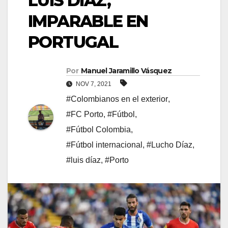
LUIS DÍAZ,
IMPARABLE EN
PORTUGAL
Por
Manuel Jaramillo Vásquez
NOV 7, 2021
#Colombianos en el exterior
,
#FC Porto
,
#Fútbol
,
#Fútbol Colombia
,
#Fútbol internacional
,
#Lucho Díaz
,
#luis díaz
,
#Porto