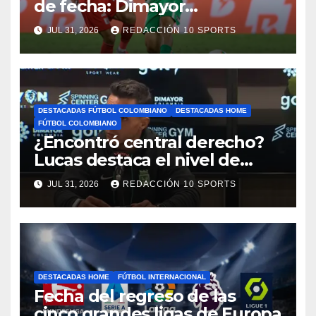
de fecha: Dimayor
reprogramó el clásico por
JUL 31, 2026
REDACCIÓN 10 SPORTS
motivos de seguridad
DESTACADAS FÚTBOL COLOMBIANO
DESTACADAS HOME
FÚTBOL COLOMBIANO
¿Encontró central derecho?
Lucas destaca el nivel de
Néider Parra
JUL 31, 2026
REDACCIÓN 10 SPORTS
DESTACADAS HOME
FÚTBOL INTERNACIONAL
Fecha del regreso de las
cinco grandes ligas de Europa