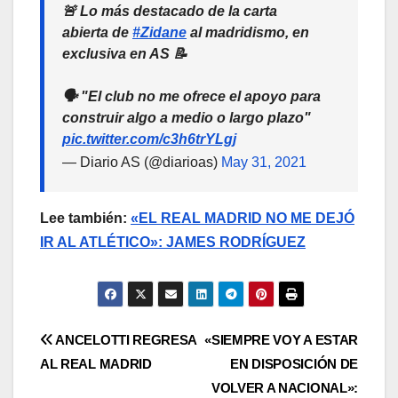
🚨 Lo más destacado de la carta
abierta de
#Zidane
al madridismo, en
exclusiva en AS 📝
🗣️ "El club no me ofrece el apoyo para
construir algo a medio o largo plazo"
pic.twitter.com/c3h6trYLgj
— Diario AS (@diarioas)
May 31, 2021
Lee también:
«EL REAL MADRID NO ME DEJÓ
IR AL ATLÉTICO»: JAMES RODRÍGUEZ
ANCELOTTI REGRESA
«SIEMPRE VOY A ESTAR
AL REAL MADRID
EN DISPOSICIÓN DE
VOLVER A NACIONAL»: