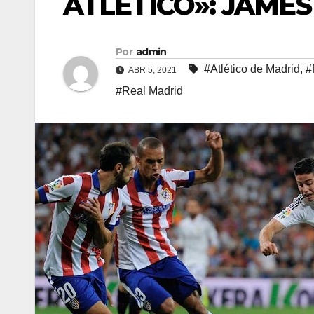
ATLÉTICO»: JAMES
Por
admin
#Atlético de Madrid
,
#
ABR 5, 2021
#Real Madrid