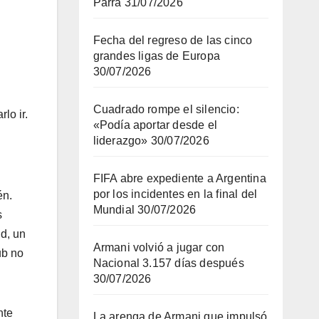
Parra
31/07/2026
Fecha del regreso de las cinco
grandes ligas de Europa
30/07/2026
Cuadrado rompe el silencio:
lo ir.
«Podía aportar desde el
liderazgo»
30/07/2026
FIFA abre expediente a Argentina
por los incidentes en la final del
én.
Mundial
30/07/2026
s
id, un
Armani volvió a jugar con
ub no
Nacional 3.157 días después
30/07/2026
nte
La arenga de Armani que impulsó