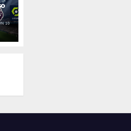
so
N 10