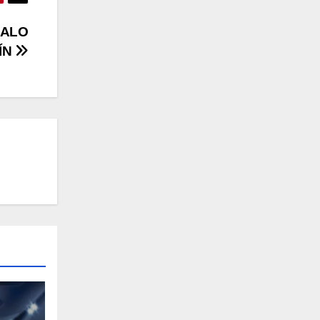
DALO
ÍN