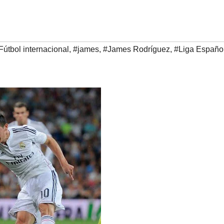
Fútbol internacional
,
#james
,
#James Rodríguez
,
#Liga Españo