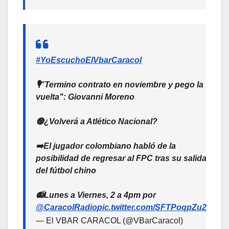
#YoEscuchoElVbarCaracol
🎙️"Termino contrato en noviembre y pego la
vuelta": Giovanni Moreno
🟢¿Volverá a Atlético Nacional?
➡️El jugador colombiano habló de la
posibilidad de regresar al FPC tras su salida
del fútbol chino
📻Lunes a Viernes, 2 a 4pm por
@CaracolRadio
pic.twitter.com/SFTPoqpZu2
— El VBAR CARACOL (@VBarCaracol)