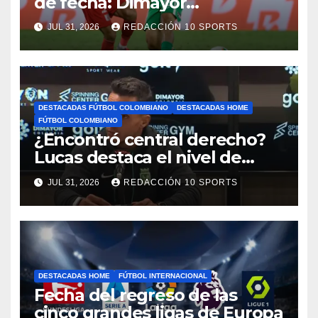
de fecha: Dimayor
reprogramó el clásico por
JUL 31, 2026
REDACCIÓN 10 SPORTS
motivos de seguridad
DESTACADAS FÚTBOL COLOMBIANO
DESTACADAS HOME
FÚTBOL COLOMBIANO
¿Encontró central derecho?
Lucas destaca el nivel de
Néider Parra
JUL 31, 2026
REDACCIÓN 10 SPORTS
DESTACADAS HOME
FÚTBOL INTERNACIONAL
Fecha del regreso de las
cinco grandes ligas de Europa