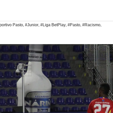
ortivo Pasto
,
#Junior
,
#Liga BetPlay
,
#Pasto
,
#Racismo
,