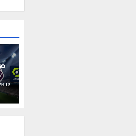
so
N 10