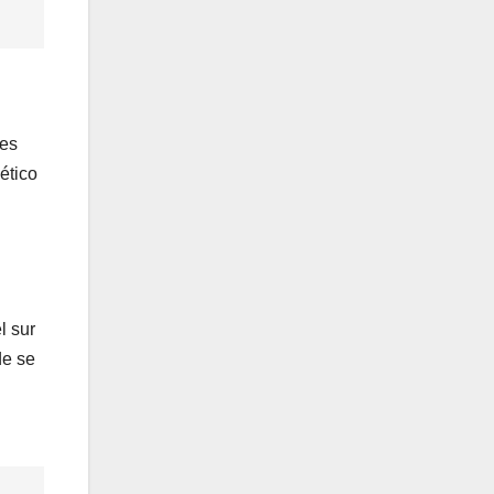
nes
ético
l sur
de se