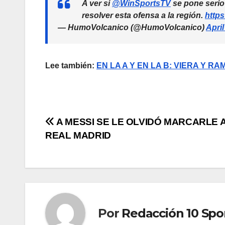
A ver si
@WinSportsTV
se pone serio
resolver esta ofensa a la región.
https
— HumoVolcanico (@HumoVolcanico)
April
Lee también:
EN LA A Y EN LA B: VIERA Y 
A MESSI SE LE OLVIDÓ MARCARLE 
REAL MADRID
Por
Redacción 10 Spo