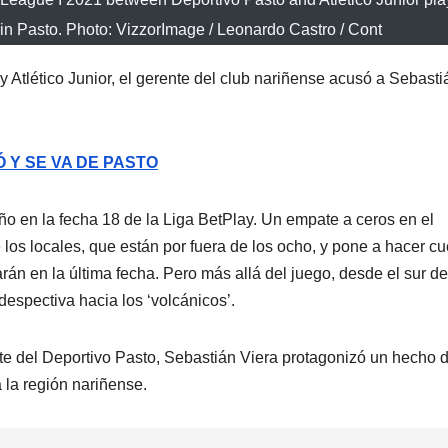
in Pasto. Photo: VizzorImage / Leonardo Castro / Cont
 Atlético Junior, el gerente del club nariñense acusó a Sebasti
 Y SE VA DE PASTO
año en la fecha 18 de la Liga BetPlay. Un empate a ceros en el
e los locales, que están por fuera de los ocho, y pone a hacer c
rán en la última fecha. Pero más allá del juego, desde el sur de
 despectiva hacia los ‘volcánicos’.
te del Deportivo Pasto, Sebastián Viera protagonizó un hecho 
 la región nariñense.