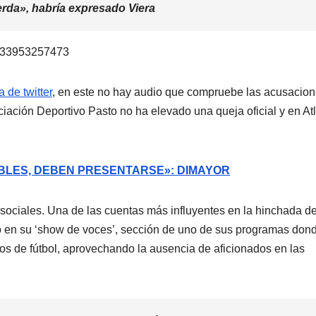
erda», habría expresado Viera
65933953257473
 de twitter
, en este no hay audio que compruebe las acusacio
ciación Deportivo Pasto no ha elevado una queja oficial y en Atl
IBLES, DEBEN PRESENTARSE»: DIMAYOR
ociales. Una de las cuentas más influyentes en la hinchada de
ho en su ‘show de voces’, sección de uno de sus programas don
os de fútbol, aprovechando la ausencia de aficionados en las