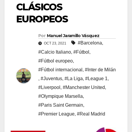
CLÁSICOS
EUROPEOS
Por
Manuel Jaramillo Vásquez
#Barcelona
,
OCT 23, 2021
#Calcio Italiano
,
#Fútbol
,
#Fútbol europeo
,
#Fútbol internacional
,
#Inter de Milán
,
#Juventus
,
#La Liga
,
#League 1
,
#Liverpool
,
#Manchester United
,
#Olympique Marsella
,
#Paris Saint Germain
,
#Premier League
,
#Real Madrid