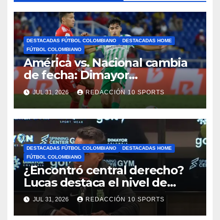
DESTACADAS FÚTBOL COLOMBIANO
DESTACADAS HOME
FÚTBOL COLOMBIANO
América vs. Nacional cambia
de fecha: Dimayor
reprogramó el clásico por
JUL 31, 2026
REDACCIÓN 10 SPORTS
motivos de seguridad
DESTACADAS FÚTBOL COLOMBIANO
DESTACADAS HOME
FÚTBOL COLOMBIANO
¿Encontró central derecho?
Lucas destaca el nivel de
Néider Parra
JUL 31, 2026
REDACCIÓN 10 SPORTS