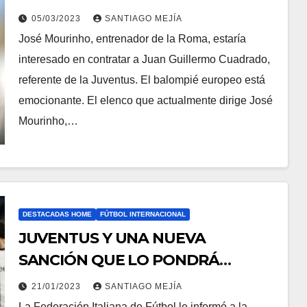
05/03/2023
SANTIAGO MEJÍA
José Mourinho, entrenador de la Roma, estaría
interesado en contratar a Juan Guillermo Cuadrado,
referente de la Juventus. El balompié europeo está
emocionante. El elenco que actualmente dirige José
Mourinho,…
DESTACADAS HOME
FÚTBOL INTERNACIONAL
JUVENTUS Y UNA NUEVA
SANCIÓN QUE LO PONDRÁ
CONTRA LA ESPADA Y LA PARED
21/01/2023
SANTIAGO MEJÍA
La Federación Italiana de Fútbol le informó a la