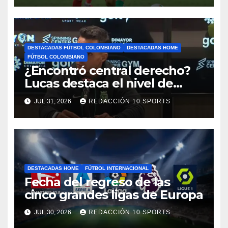
DESTACADAS FÚTBOL COLOMBIANO
DESTACADAS HOME
FÚTBOL COLOMBIANO
¿Encontró central derecho?
Lucas destaca el nivel de
Néider Parra
JUL 31, 2026
REDACCIÓN 10 SPORTS
DESTACADAS HOME
FÚTBOL INTERNACIONAL
Fecha del regreso de las
cinco grandes ligas de Europa
JUL 30, 2026
REDACCIÓN 10 SPORTS