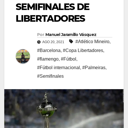
SEMIFINALES DE
LIBERTADORES
Por
Manuel Jaramillo Vásquez
#Atlético Mineiro
,
AGO 20, 2021
#Barcelona
,
#Copa Libertadores
,
#flamengo
,
#Fútbol
,
#Fútbol internacional
,
#Palmeiras
,
#Semifinales