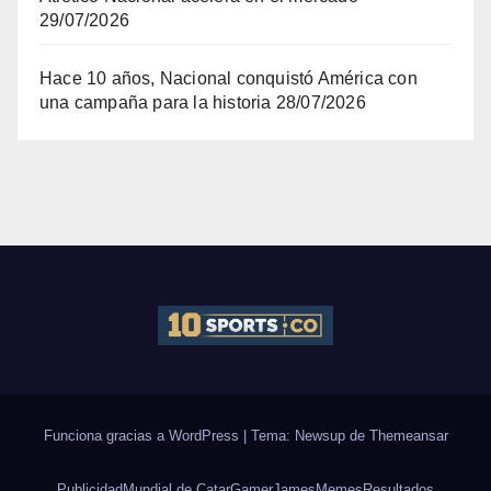
29/07/2026
Hace 10 años, Nacional conquistó América con
una campaña para la historia
28/07/2026
Funciona gracias a WordPress
|
Tema: Newsup de
Themeansar
Publicidad
Mundial de Catar
Gamer
James
Memes
Resultados