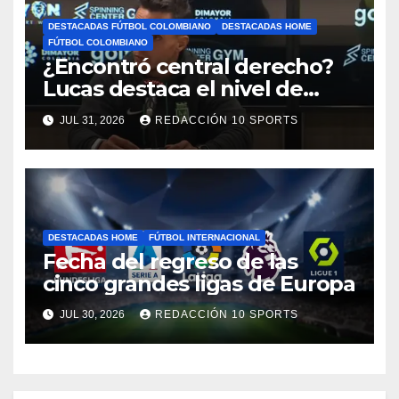
DESTACADAS FÚTBOL COLOMBIANO
DESTACADAS HOME
FÚTBOL COLOMBIANO
¿Encontró central derecho?
Lucas destaca el nivel de
Néider Parra
JUL 31, 2026
REDACCIÓN 10 SPORTS
DESTACADAS HOME
FÚTBOL INTERNACIONAL
Fecha del regreso de las
cinco grandes ligas de Europa
JUL 30, 2026
REDACCIÓN 10 SPORTS