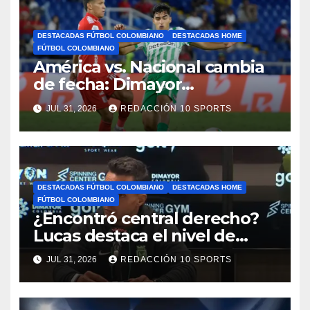
DESTACADAS FÚTBOL COLOMBIANO
DESTACADAS HOME
FÚTBOL COLOMBIANO
América vs. Nacional cambia
de fecha: Dimayor
reprogramó el clásico por
JUL 31, 2026
REDACCIÓN 10 SPORTS
motivos de seguridad
DESTACADAS FÚTBOL COLOMBIANO
DESTACADAS HOME
FÚTBOL COLOMBIANO
¿Encontró central derecho?
Lucas destaca el nivel de
Néider Parra
JUL 31, 2026
REDACCIÓN 10 SPORTS