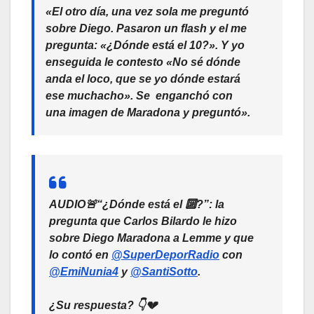
«El otro día, una vez sola me preguntó
sobre Diego. Pasaron un flash y el me
pregunta:
«¿Dónde está el 10?». Y yo
enseguida le contesto «No sé dónde
anda el loco, que se yo dónde estará
ese muchacho»
. Se enganchó con
una imagen de Maradona y preguntó».
AUDIO🚨“¿Dónde está el 🔟?”: la
pregunta que Carlos Bilardo le hizo
sobre Diego Maradona a Lemme y que
lo contó en
@SuperDeporRadio
con
@EmiNunia4
y
@SantiSotto
.
¿Su respuesta? 👇💔