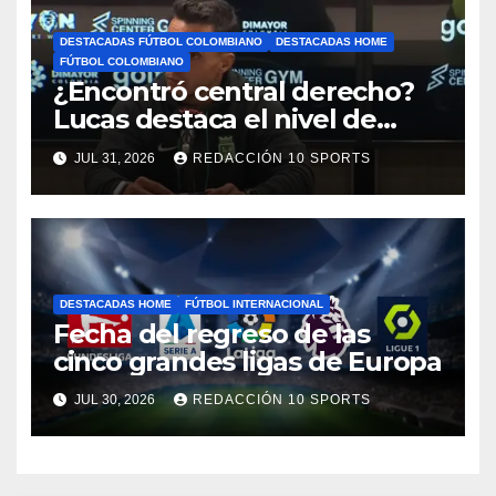
DESTACADAS FÚTBOL COLOMBIANO
DESTACADAS HOME
FÚTBOL COLOMBIANO
¿Encontró central derecho?
Lucas destaca el nivel de
Néider Parra
JUL 31, 2026
REDACCIÓN 10 SPORTS
DESTACADAS HOME
FÚTBOL INTERNACIONAL
Fecha del regreso de las
cinco grandes ligas de Europa
JUL 30, 2026
REDACCIÓN 10 SPORTS