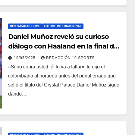
DESTACADAS HOME
FÚTBOL INTERNACIONAL
Daniel Muñoz reveló su curioso
diálogo con Haaland en la final de
la FA Cup
19/05/2025
REDACCIÓN 10 SPORTS
«Si no cobra usted, él lo va a fallar», le dijo el
colombiano al noruego antes del penal errado que
selló el título del Crystal Palace Daniel Muñoz sigue
dando…