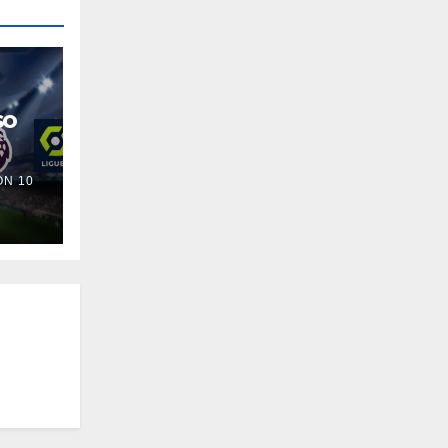
so
N 10