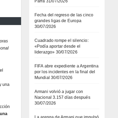
Parra
31/07/2026
Fecha del regreso de las cinco
grandes ligas de Europa
30/07/2026
Cuadrado rompe el silencio:
horas
«Podía aportar desde el
sonal
liderazgo»
30/07/2026
FIFA abre expediente a Argentina
el
por los incidentes en la final del
Mundial
30/07/2026
 y una
Armani volvió a jugar con
Nacional 3.157 días después
30/07/2026
ección
 una
La arenga de Armani que impulsó