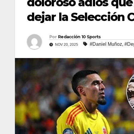
doloroso adiós que
dejar la Selección
Por
Redacción 10 Sports
#Daniel Muñoz
,
#De
NOV 20, 2025