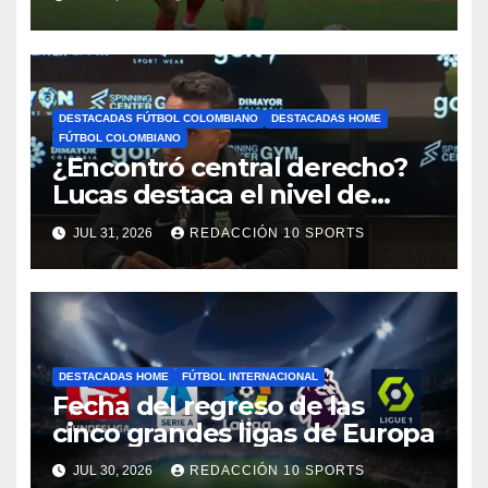
motivos de seguridad
DESTACADAS FÚTBOL COLOMBIANO
DESTACADAS HOME
FÚTBOL COLOMBIANO
¿Encontró central derecho?
Lucas destaca el nivel de
Néider Parra
JUL 31, 2026
REDACCIÓN 10 SPORTS
DESTACADAS HOME
FÚTBOL INTERNACIONAL
Fecha del regreso de las
cinco grandes ligas de Europa
JUL 30, 2026
REDACCIÓN 10 SPORTS