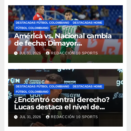
DESTACADAS FÚTBOL COLOMBIANO
DESTACADAS HOME
FÚTBOL COLOMBIANO
América vs. Nacional cambia
de fecha: Dimayor
reprogramó el clásico por
JUL 31, 2026
REDACCIÓN 10 SPORTS
motivos de seguridad
DESTACADAS FÚTBOL COLOMBIANO
DESTACADAS HOME
FÚTBOL COLOMBIANO
¿Encontró central derecho?
Lucas destaca el nivel de
Néider Parra
JUL 31, 2026
REDACCIÓN 10 SPORTS