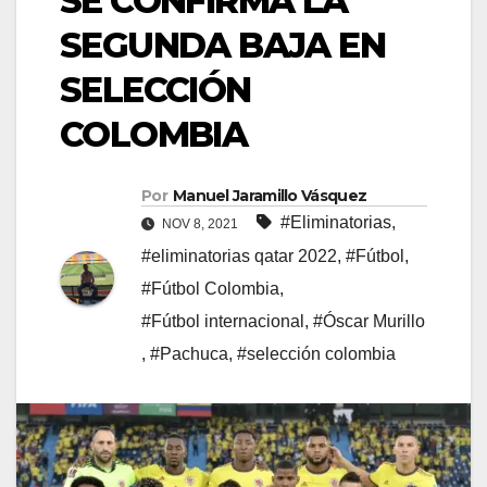
SE CONFIRMA LA
SEGUNDA BAJA EN
SELECCIÓN
COLOMBIA
Por
Manuel Jaramillo Vásquez
#Eliminatorias
,
NOV 8, 2021
#eliminatorias qatar 2022
,
#Fútbol
,
#Fútbol Colombia
,
#Fútbol internacional
,
#Óscar Murillo
,
#Pachuca
,
#selección colombia