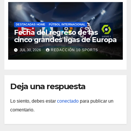
DESTACADAS HOME
FÚTBOL INTERNACIONAL
Fecha del regreso de las
cinco grandes ligas de Europa
JUL 30, 2026
REDACCIÓN 10 SPORTS
Deja una respuesta
Lo siento, debes estar
conectado
para publicar un
comentario.