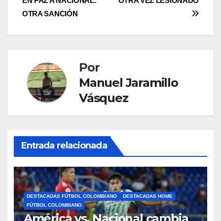
EN PAZ A NACIONAL:
OTRA VEZ LESIONADO
OTRA SANCIÓN
Por
Manuel Jaramillo
Vásquez
Entrada relacionada
DESTACADAS FÚTBOL COLOMBIANO
DESTACADAS HOME
FÚTBOL COLOMBIANO
América vs. Nacional cambia