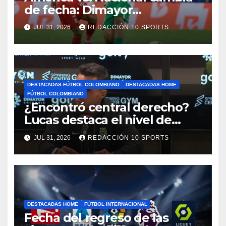
de fecha: Dimayor
reprogramó el clásico por
JUL 31, 2026
REDACCIÓN 10 SPORTS
motivos de seguridad
DESTACADAS FÚTBOL COLOMBIANO
DESTACADAS HOME
FÚTBOL COLOMBIANO
¿Encontró central derecho?
Lucas destaca el nivel de
Néider Parra
JUL 31, 2026
REDACCIÓN 10 SPORTS
DESTACADAS HOME
FÚTBOL INTERNACIONAL
Fecha del regreso de las