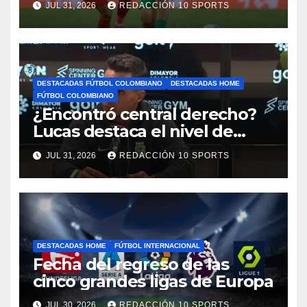
JUL 31, 2026
REDACCIÓN 10 SPORTS
motivos de seguridad
DESTACADAS FÚTBOL COLOMBIANO
DESTACADAS HOME
FÚTBOL COLOMBIANO
¿Encontró central derecho?
Lucas destaca el nivel de
Néider Parra
JUL 31, 2026
REDACCIÓN 10 SPORTS
DESTACADAS HOME
FÚTBOL INTERNACIONAL
Fecha del regreso de las
cinco grandes ligas de Europa
JUL 30, 2026
REDACCIÓN 10 SPORTS