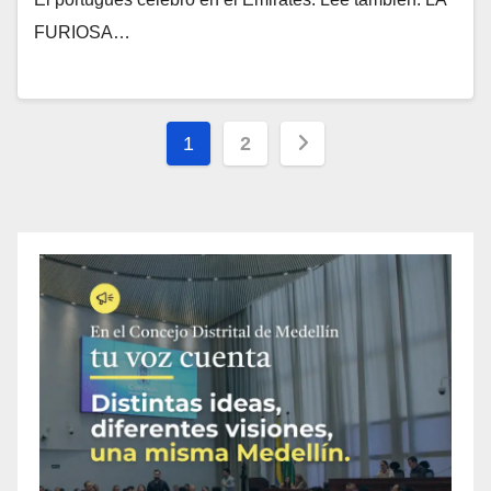
FURIOSA…
1
2