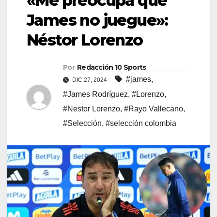
«Me preocupa que
James no juegue»:
Néstor Lorenzo
Por
Redacción 10 Sports
#james
,
DIC 27, 2024
#James Rodríguez
,
#Lorenzo
,
#Nestor Lorenzo
,
#Rayo Vallecano
,
#Selección
,
#selección colombia