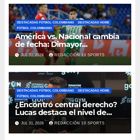
DESTACADAS FÚTBOL COLOMBIANO
DESTACADAS HOME
FÚTBOL COLOMBIANO
América vs. Nacional cambia
de fecha: Dimayor
reprogramó el clásico por
JUL 31, 2026
REDACCIÓN 10 SPORTS
motivos de seguridad
DESTACADAS FÚTBOL COLOMBIANO
DESTACADAS HOME
FÚTBOL COLOMBIANO
¿Encontró central derecho?
Lucas destaca el nivel de
Néider Parra
JUL 31, 2026
REDACCIÓN 10 SPORTS