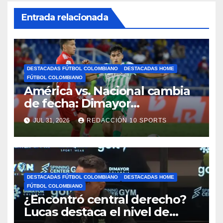
Entrada relacionada
DESTACADAS FÚTBOL COLOMBIANO
DESTACADAS HOME
FÚTBOL COLOMBIANO
América vs. Nacional cambia
de fecha: Dimayor
reprogramó el clásico por
JUL 31, 2026
REDACCIÓN 10 SPORTS
motivos de seguridad
DESTACADAS FÚTBOL COLOMBIANO
DESTACADAS HOME
FÚTBOL COLOMBIANO
¿Encontró central derecho?
Lucas destaca el nivel de