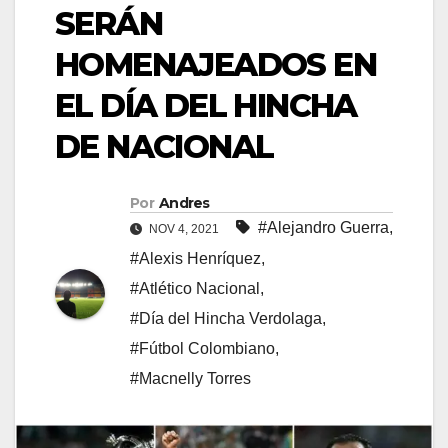
SERÁN
HOMENAJEADOS EN
EL DÍA DEL HINCHA
DE NACIONAL
Por
Andres
#Alejandro Guerra
,
NOV 4, 2021
#Alexis Henríquez
,
#Atlético Nacional
,
#Día del Hincha Verdolaga
,
#Fútbol Colombiano
,
#Macnelly Torres