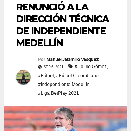
RENUNCIÓ A LA
DIRECCIÓN TÉCNICA
DE INDEPENDIENTE
MEDELLÍN
Por
Manuel Jaramillo Vásquez
#Bolillo Gómez
,
SEP 6, 2021
#Fútbol
,
#Fútbol Colombiano
,
#Independiente Medellín
,
#Liga BetPlay 2021