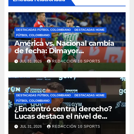
DESTACADAS FÚTBOL COLOMBIANO
DESTACADAS HOME
FÚTBOL COLOMBIANO
América vs. Nacional cambia
de fecha: Dimayor
reprogramó el clásico por
JUL 31, 2026
REDACCIÓN 10 SPORTS
motivos de seguridad
DESTACADAS FÚTBOL COLOMBIANO
DESTACADAS HOME
FÚTBOL COLOMBIANO
¿Encontró central derecho?
Lucas destaca el nivel de
Néider Parra
JUL 31, 2026
REDACCIÓN 10 SPORTS