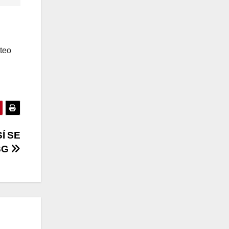
ateo
Í SE
SG