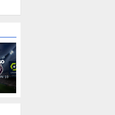
so
N 10