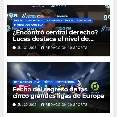
DESTACADAS FÚTBOL COLOMBIANO
DESTACADAS HOME
FÚTBOL COLOMBIANO
¿Encontró central derecho?
Lucas destaca el nivel de
Néider Parra
JUL 31, 2026
REDACCIÓN 10 SPORTS
DESTACADAS HOME
FÚTBOL INTERNACIONAL
Fecha del regreso de las
cinco grandes ligas de Europa
JUL 30, 2026
REDACCIÓN 10 SPORTS