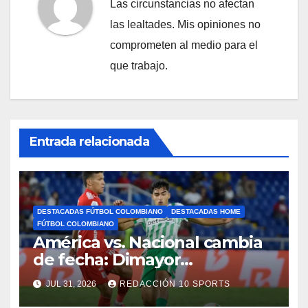
Las circunstancias no afectan
las lealtades. Mis opiniones no
comprometen al medio para el
que trabajo.
Entrada relacionada
DESTACADAS FÚTBOL COLOMBIANO
DESTACADAS HOME
FÚTBOL COLOMBIANO
América vs. Nacional cambia
de fecha: Dimayor
reprogramó el clásico por
JUL 31, 2026
REDACCIÓN 10 SPORTS
motivos de seguridad