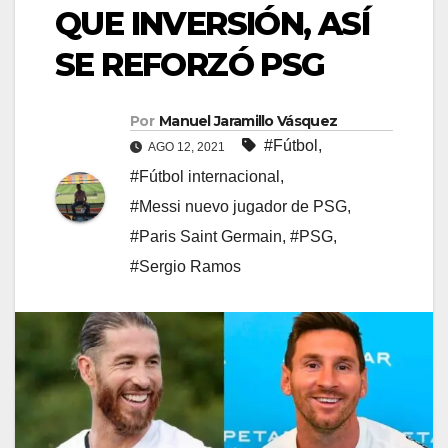
QUE INVERSIÓN, ASÍ
SE REFORZÓ PSG
Por
Manuel Jaramillo Vásquez
#Fútbol
,
AGO 12, 2021
#Fútbol internacional
,
#Messi nuevo jugador de PSG
,
#Paris Saint Germain
,
#PSG
,
#Sergio Ramos