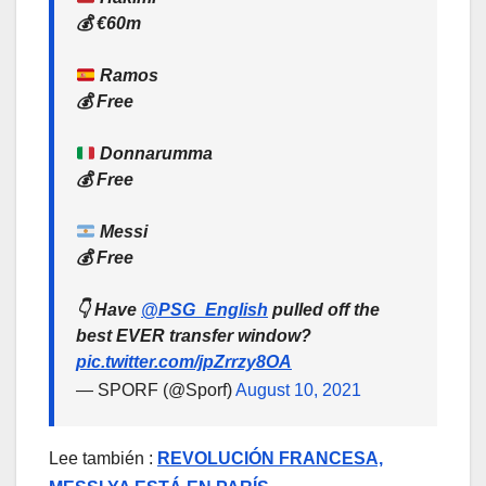
💰 €60m
Ramos
💰 Free
Donnarumma
💰 Free
Messi
💰 Free
👇 Have
@PSG_English
pulled off the
best EVER transfer window?
pic.twitter.com/jpZrrzy8OA
— SPORF (@Sporf)
August 10, 2021
Lee también :
REVOLUCIÓN FRANCESA,