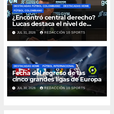
DESTACADAS FÚTBOL COLOMBIANO
DESTACADAS HOME
FÚTBOL COLOMBIANO
¿Encontró central derecho?
Lucas destaca el nivel de
Néider Parra
JUL 31, 2026
REDACCIÓN 10 SPORTS
DESTACADAS HOME
FÚTBOL INTERNACIONAL
Fecha del regreso de las
cinco grandes ligas de Europa
JUL 30, 2026
REDACCIÓN 10 SPORTS