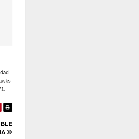
idad
Hawks
71.
IBLE
ÑA