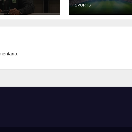
er Parra
Europa
S
SPORTS
mentario.