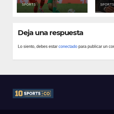
reprogramó el
Néid
clásico por motivos
SPORTS
SPORT
de seguridad
Deja una respuesta
Lo siento, debes estar
conectado
para publicar un co