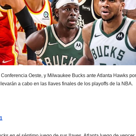
a Conferencia Oeste, y Milwaukee Bucks ante Atlanta Hawks por
levarán a cabo en las llaves finales de los playoffs de la NBA.
1
cks en el séptimo juego de sus llaves, Atlanta luego de vencer