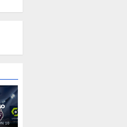
so
N 10