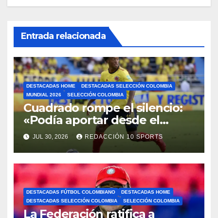
Entrada relacionada
DESTACADAS HOME
DESTACADAS SELECCIÓN COLOMBIA
MUNDIAL 2026
SELECCIÓN COLOMBIA
Cuadrado rompe el silencio:
«Podía aportar desde el
liderazgo»
JUL 30, 2026
REDACCIÓN 10 SPORTS
DESTACADAS FÚTBOL COLOMBIANO
DESTACADAS HOME
DESTACADAS SELECCIÓN COLOMBIA
SELECCIÓN COLOMBIA
La Federación ratifica a