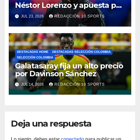
Néstor Lorenzo y apuesta por
la continuidad
JUL 23, 2026
REDACCIÓN 10 SPORTS
DESTACADAS HOME
DESTACADAS SELECCIÓN COLOMBIA
SELECCIÓN COLOMBIA
Galatasaray fija un alto precio
por Davinson Sánchez
JUL 14, 2026
REDACCIÓN 10 SPORTS
Deja una respuesta
Lo siento, debes estar
conectado
para publicar un