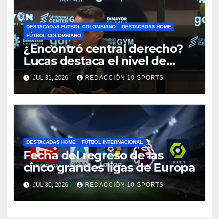
DESTACADAS FÚTBOL COLOMBIANO
DESTACADAS HOME
FÚTBOL COLOMBIANO
¿Encontró central derecho?
Lucas destaca el nivel de
Néider Parra
JUL 31, 2026
REDACCIÓN 10 SPORTS
DESTACADAS HOME
FÚTBOL INTERNACIONAL
Fecha del regreso de las
cinco grandes ligas de Europa
JUL 30, 2026
REDACCIÓN 10 SPORTS