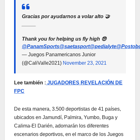
Gracias por ayudarnos a volar alto 🤝
_____
Thank you for helping us fly high 😎
@PanamSports
@saetasport
@pedialyte
@Postob
— Juegos Panamericanos Junior
(@CaliValle2021)
November 23, 2021
Lee también :
JUGADORES REVELACIÓN DE
FPC
De esta manera, 3.500 deportistas de 41 países,
ubicados en Jamundí, Palmira, Yumbo, Buga y
Calima-El Darién, adornarán los diferentes
escenarios deportivos, en el marco de los Juegos