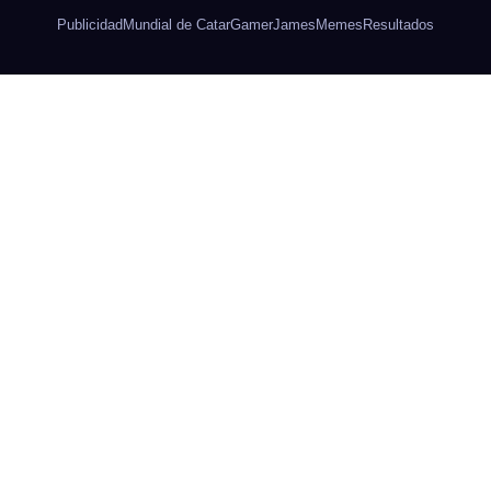
Publicidad
Mundial de Catar
Gamer
James
Memes
Resultados