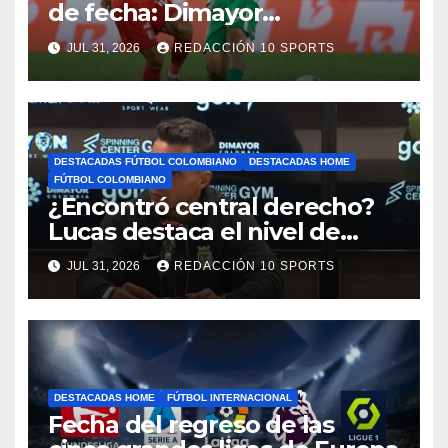
de fecha: Dimayor
reprogramó el clásico por
JUL 31, 2026
REDACCIÓN 10 SPORTS
motivos de seguridad
DESTACADAS FÚTBOL COLOMBIANO
DESTACADAS HOME
FÚTBOL COLOMBIANO
¿Encontró central derecho?
Lucas destaca el nivel de
Néider Parra
JUL 31, 2026
REDACCIÓN 10 SPORTS
DESTACADAS HOME
FÚTBOL INTERNACIONAL
Fecha del regreso de las