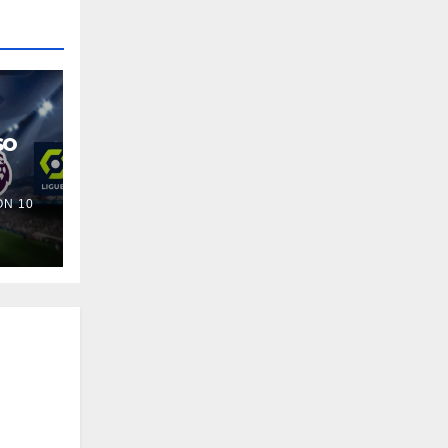
so
N 10