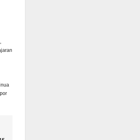
,
ajaran
inua
 por