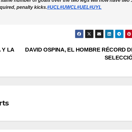
 same number of goals over the two legs will now have two 
equired, penalty kicks.
#UCL
#UWCL
#UEL
#UYL
 Y LA
DAVID OSPINA, EL HOMBRE RÉCORD D
SELECCI
rts