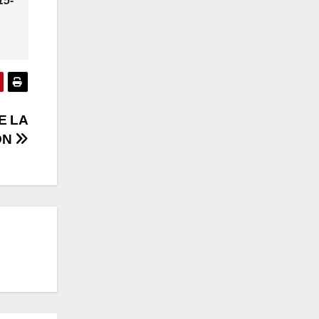
15-
E LA
ÓN