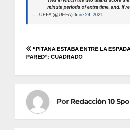
Ties in which the two teams score the
minute periods of extra time, and, if r
— UEFA (@UEFA)
June 24, 2021
“PITANA ESTABA ENTRE LA ESPADA
PARED”: CUADRADO
Por
Redacción 10 Spo