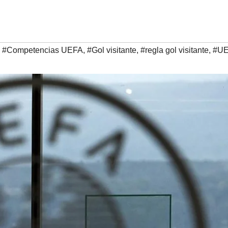
,
#Competencias UEFA
,
#Gol visitante
,
#regla gol visitante
,
#U