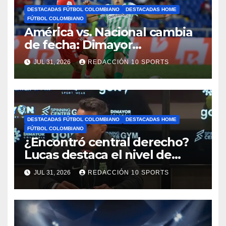
DESTACADAS FÚTBOL COLOMBIANO
DESTACADAS HOME
FÚTBOL COLOMBIANO
América vs. Nacional cambia
de fecha: Dimayor
reprogramó el clásico por
JUL 31, 2026
REDACCIÓN 10 SPORTS
motivos de seguridad
DESTACADAS FÚTBOL COLOMBIANO
DESTACADAS HOME
FÚTBOL COLOMBIANO
¿Encontró central derecho?
Lucas destaca el nivel de
Néider Parra
JUL 31, 2026
REDACCIÓN 10 SPORTS