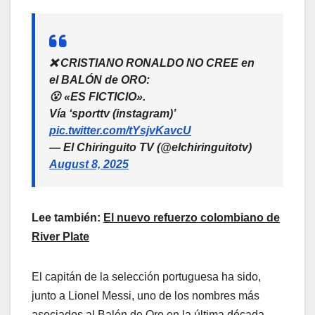
❌ CRISTIANO RONALDO NO CREE en
el BALÓN de ORO:
😮 «ES FICTICIO».
Vía ‘sporttv (instagram)’
pic.twitter.com/tYsjvKavcU
— El Chiringuito TV (@elchiringuitotv)
August 8, 2025
Lee también:
El nuevo refuerzo colombiano de
River Plate
El capitán de la selección portuguesa ha sido,
junto a Lionel Messi, uno de los nombres más
asociados al Balón de Oro en la última década.