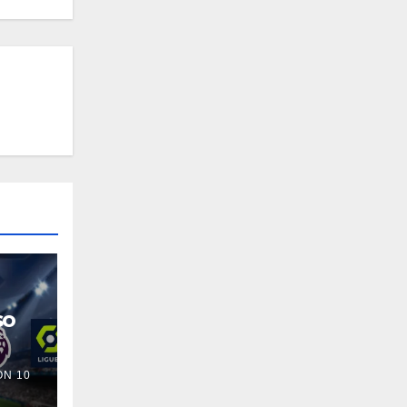
so
N 10