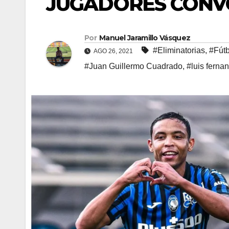
JUGADORES CON
Por
Manuel Jaramillo Vásquez
#Eliminatorias
,
#Fútb
AGO 26, 2021
#Juan Guillermo Cuadrado
,
#luis ferna