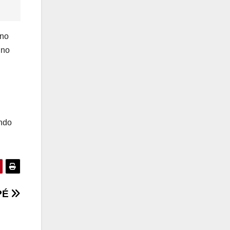
 no
 no
ando
PÉ