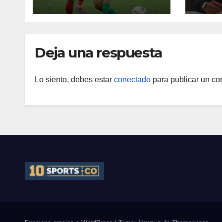
clásico por motivos
de seguridad
Deja una respuesta
Lo siento, debes estar
conectado
para publicar un co