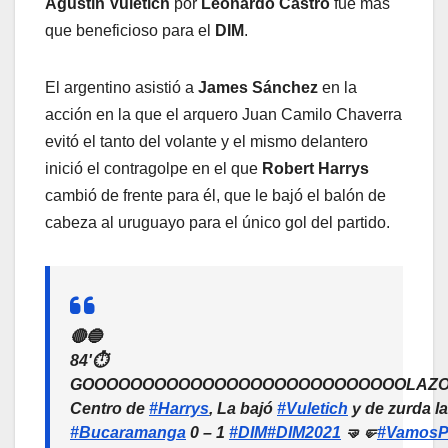
Agustín Vuletich
por
Leonardo Castro
fue más
que beneficioso para el
DIM
.
El argentino asistió a
James Sánchez
en la
acción en la que el arquero Juan Camilo Chaverra
evitó el tanto del volante y el mismo delantero
inició el contragolpe en el que
Robert Harrys
cambió de frente para él, que le bajó el balón de
cabeza al uruguayo para el único gol del partido.
🔴🔵
84'⏱️
GOOOOOOOOOOOOOOOOOOOOOOOOOOOLAZO
Centro de
#Harrys
, La bajó
#Vuletich
y de zurda l
#Bucaramanga
0 – 1
#DIM
#DIM2021
🤜🤛
#VamosP