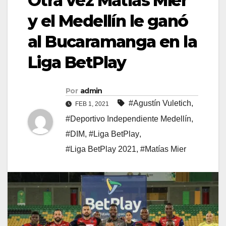
Otra vez Matías Mier
y el Medellín le ganó
al Bucaramanga en la
Liga BetPlay
Por
admin
#Agustín Vuletich
,
FEB 1, 2021
#Deportivo Independiente Medellín
,
#DIM
,
#Liga BetPlay
,
#Liga BetPlay 2021
,
#Matías Mier