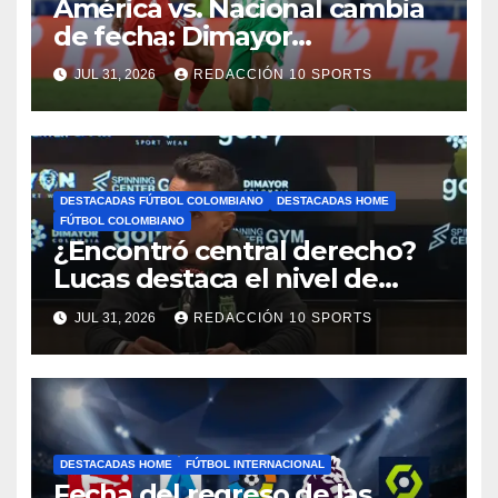
América vs. Nacional cambia
de fecha: Dimayor
reprogramó el clásico por
JUL 31, 2026
REDACCIÓN 10 SPORTS
motivos de seguridad
DESTACADAS FÚTBOL COLOMBIANO
DESTACADAS HOME
FÚTBOL COLOMBIANO
¿Encontró central derecho?
Lucas destaca el nivel de
Néider Parra
JUL 31, 2026
REDACCIÓN 10 SPORTS
DESTACADAS HOME
FÚTBOL INTERNACIONAL
Fecha del regreso de las