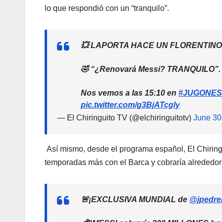
lo que respondió con un “tranquilo”.
💥 LAPORTA HACE UN FLORENTINO
🤣 “¿Renovará Messi? TRANQUILO”.
Nos vemos a las 15:10 en
#JUGONES
pic.twitter.com/g3BjATcgly
— El Chiringuito TV (@elchiringuitotv)
June 30
Así mismo, desde el programa español, El Chiringui
temporadas más con el Barca y cobraría alrededor
🚨¡EXCLUSIVA MUNDIAL de
@jpedre