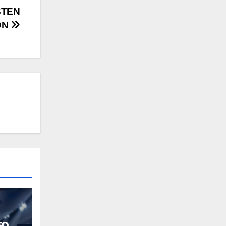
STEN
ON
so