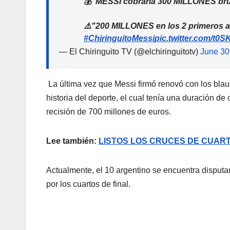
💰"MESSI cobraría 300 MILLONES bru
⚠️"200 MILLONES en los 2 primeros añ
#ChiringuitoMessi
pic.twitter.com/t0
— El Chiringuito TV (@elchiringuitotv)
June 30
La última vez que Messi firmó renovó con los blau
historia del deporte, el cual tenía una duración d
recisión de 700 millones de euros.
Lee también:
LISTOS LOS CRUCES DE CUART
Actualmente, el 10 argentino se encuentra disput
por los cuartos de final.