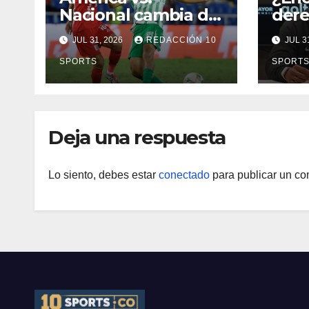
Nacional cambia de
dere
fecha: Dimayor
dest
JUL 31, 2026
REDACCIÓN 10
JUL 3
reprogramó el
Néid
clásico por motivos
SPORTS
SPORT
de seguridad
Deja una respuesta
Lo siento, debes estar
conectado
para publicar un co