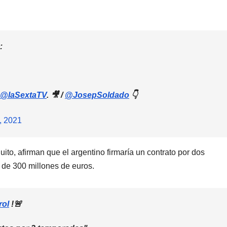
:
@laSextaTV
. 🎥 /
@JosepSoldado
👇
, 2021
to, afirman que el argentino firmaría un contrato por dos
 de 300 millones de euros.
rol
!🚨