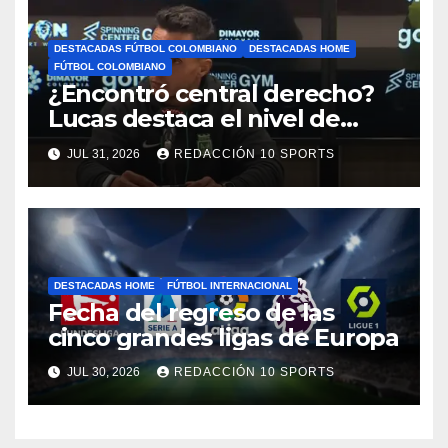
DESTACADAS FÚTBOL COLOMBIANO
DESTACADAS HOME
FÚTBOL COLOMBIANO
¿Encontró central derecho?
Lucas destaca el nivel de
Néider Parra
JUL 31, 2026
REDACCIÓN 10 SPORTS
DESTACADAS HOME
FÚTBOL INTERNACIONAL
Fecha del regreso de las
cinco grandes ligas de Europa
JUL 30, 2026
REDACCIÓN 10 SPORTS