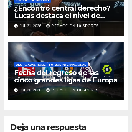
FÚTBOL COLOMBIANO
¿Encontró central derecho?
Lucas destaca el nivel de
Néider Parra
JUL 31, 2026
REDACCIÓN 10 SPORTS
DESTACADAS HOME
FÚTBOL INTERNACIONAL
Fecha del regreso de las
cinco grandes ligas de Europa
JUL 30, 2026
REDACCIÓN 10 SPORTS
Deja una respuesta