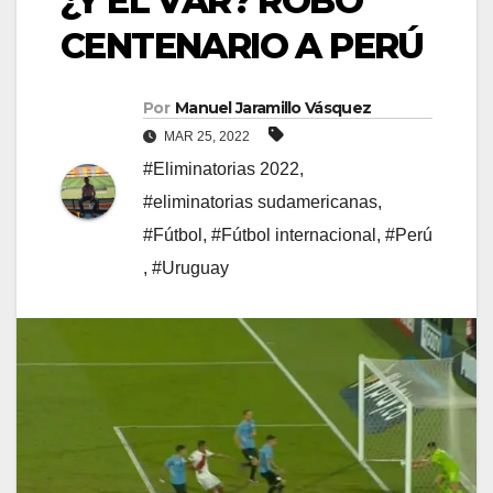
¿Y EL VAR? ROBO
CENTENARIO A PERÚ
Por
Manuel Jaramillo Vásquez
MAR 25, 2022
#Eliminatorias 2022
,
#eliminatorias sudamericanas
,
#Fútbol
,
#Fútbol internacional
,
#Perú
,
#Uruguay