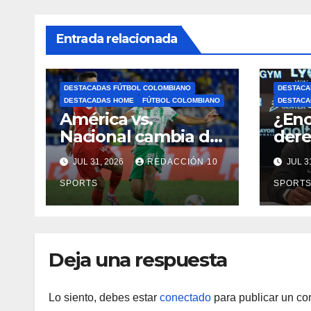
Entrada relacionada
DESTACADAS FÚTBOL COLOMBIANO
DESTACA
DESTACADAS HOME
FÚTBOL COLOMBIANO
DESTACA
América vs.
¿Enc
Nacional cambia de
dere
fecha: Dimayor
dest
JUL 31, 2026
REDACCIÓN 10
JUL 3
reprogramó el
Néid
clásico por motivos
SPORTS
SPORT
de seguridad
Deja una respuesta
Lo siento, debes estar
conectado
para publicar un co