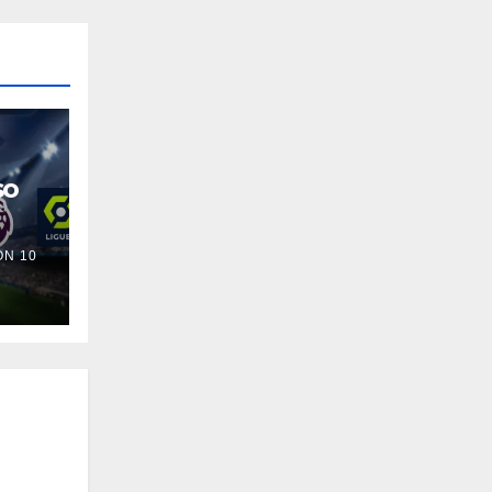
so
N 10