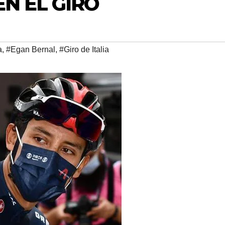
N EL GIRO
a
,
#Egan Bernal
,
#Giro de Italia