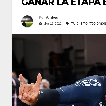
GANAR LA ETAPA E
Por
Andres
#Ciclismo
,
#colombi
MAY 16, 2021