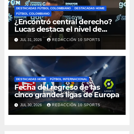
DESTACADAS FÚTBOL COLOMBIANO
DESTACADAS HOME
FÚTBOL COLOMBIANO
¿Encontró central derecho?
Lucas destaca el nivel de
Néider Parra
JUL 31, 2026
REDACCIÓN 10 SPORTS
DESTACADAS HOME
FÚTBOL INTERNACIONAL
Fecha del regreso de las
cinco grandes ligas de Europa
JUL 30, 2026
REDACCIÓN 10 SPORTS