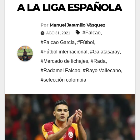
A LA LIGA ESPAÑOLA
Por
Manuel Jaramillo Vásquez
#Falcao
,
AGO 31, 2021
#Falcao García
,
#Fútbol
,
#Fútbol internacional
,
#Galatasaray
,
#Mercado de fichajes
,
#Rada
,
#Radamel Falcao
,
#Rayo Vallecano
,
#selección colombia