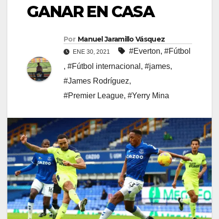
GANAR EN CASA
Por
Manuel Jaramillo Vásquez
#Everton
,
#Fútbol
ENE 30, 2021
,
#Fútbol internacional
,
#james
,
#James Rodríguez
,
#Premier League
,
#Yerry Mina