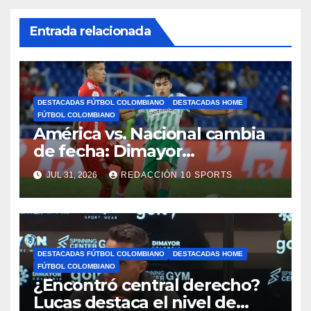
Entrada relacionada
DESTACADAS FÚTBOL COLOMBIANO
DESTACADAS HOME
FÚTBOL COLOMBIANO
América vs. Nacional cambia
de fecha: Dimayor
reprogramó el clásico por
JUL 31, 2026
REDACCIÓN 10 SPORTS
motivos de seguridad
DESTACADAS FÚTBOL COLOMBIANO
DESTACADAS HOME
FÚTBOL COLOMBIANO
¿Encontró central derecho?
Lucas destaca el nivel de