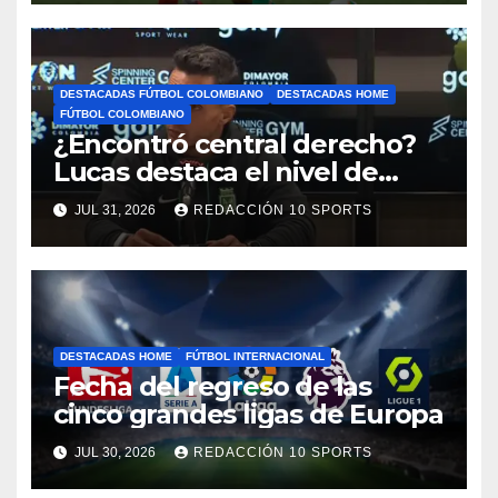
DESTACADAS FÚTBOL COLOMBIANO
DESTACADAS HOME
FÚTBOL COLOMBIANO
¿Encontró central derecho?
Lucas destaca el nivel de
Néider Parra
JUL 31, 2026
REDACCIÓN 10 SPORTS
DESTACADAS HOME
FÚTBOL INTERNACIONAL
Fecha del regreso de las
cinco grandes ligas de Europa
JUL 30, 2026
REDACCIÓN 10 SPORTS