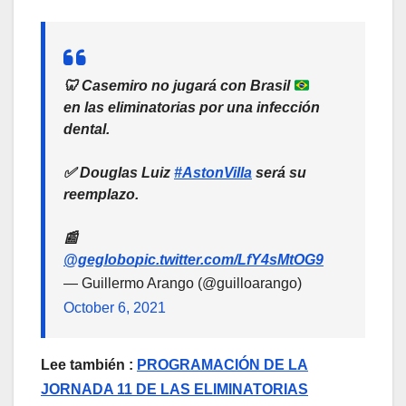
🦷
Casemiro no jugará con Brasil
en las eliminatorias por una infección
dental.
✅ Douglas Luiz
#AstonVilla
será su
reemplazo.
📰
@geglobo
pic.twitter.com/LfY4sMtOG9
— Guillermo Arango (@guilloarango)
October 6, 2021
Lee también :
PROGRAMACIÓN DE LA
JORNADA 11 DE LAS ELIMINATORIAS