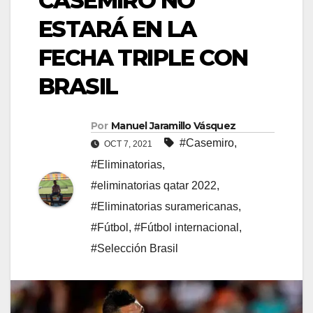
CASEMIRO NO
ESTARÁ EN LA
FECHA TRIPLE CON
BRASIL
Por
Manuel Jaramillo Vásquez
#Casemiro
,
OCT 7, 2021
#Eliminatorias
,
#eliminatorias qatar 2022
,
#Eliminatorias suramericanas
,
#Fútbol
,
#Fútbol internacional
,
#Selección Brasil