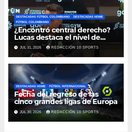
DESTACADAS FÚTBOL COLOMBIANO
DESTACADAS HOME
FÚTBOL COLOMBIANO
¿Encontró central derecho?
Lucas destaca el nivel de
Néider Parra
JUL 31, 2026
REDACCIÓN 10 SPORTS
DESTACADAS HOME
FÚTBOL INTERNACIONAL
Fecha del regreso de las
cinco grandes ligas de Europa
JUL 30, 2026
REDACCIÓN 10 SPORTS