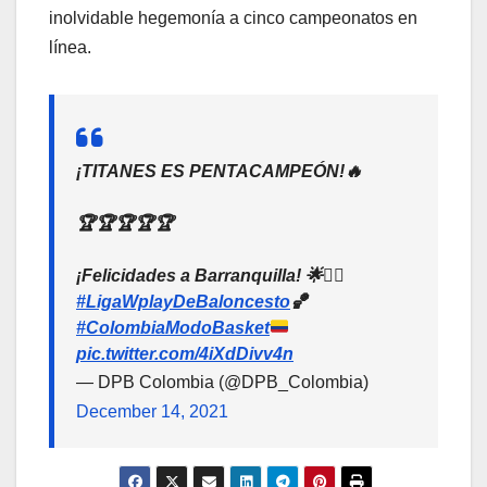
inolvidable hegemonía a cinco campeonatos en
línea.
¡TITANES ES PENTACAMPEÓN!🔥
🏆🏆🏆🏆🏆
¡Felicidades a Barranquilla! 🌟✌🏽
#LigaWplayDeBaloncesto
🏀
#ColombiaModoBasket
pic.twitter.com/4iXdDivv4n
— DPB Colombia (@DPB_Colombia)
December 14, 2021