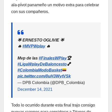
ala-pívot panameño un motivo extra para celebrar
con sus compañeros.
🌟 ERNESTO OGLIVIE 🌟
🔥
#MVPWplay
🔥
Mvp de las
#FinalesWPlay
🏆
#LigaWplayDeBaloncesto
🏀
#ColombiaModoBasket
pic.twitter.com/0uH3WytVSk
— DPB Colombia (@DPB_Colombia)
December 14, 2021
Todo lo ocurrido durante esta final trajo consigo
nuevas razones para considerar a Titanes de