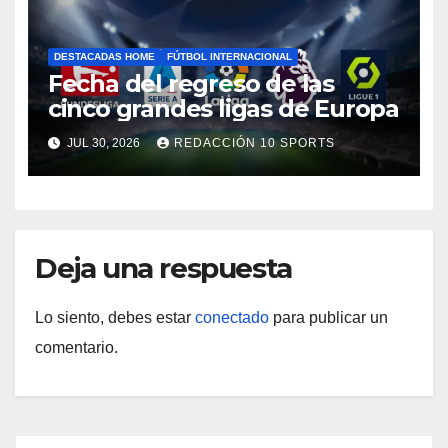
DESTACADAS HOME
FÚTBOL INTERNACIONAL
Fecha del regreso de las
cinco grandes ligas de Europa
JUL 30, 2026
REDACCIÓN 10 SPORTS
Deja una respuesta
Lo siento, debes estar
conectado
para publicar un
comentario.