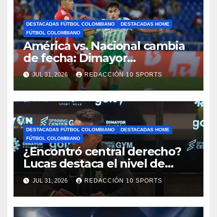
DESTACADAS FÚTBOL COLOMBIANO
DESTACADAS HOME
FÚTBOL COLOMBIANO
América vs. Nacional cambia
de fecha: Dimayor
reprogramó el clásico por
JUL 31, 2026
REDACCIÓN 10 SPORTS
motivos de seguridad
DESTACADAS FÚTBOL COLOMBIANO
DESTACADAS HOME
FÚTBOL COLOMBIANO
¿Encontró central derecho?
Lucas destaca el nivel de
Néider Parra
JUL 31, 2026
REDACCIÓN 10 SPORTS