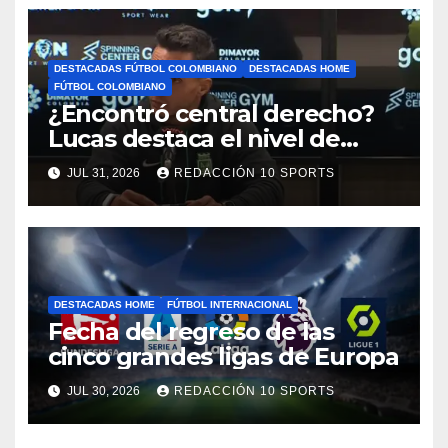
DESTACADAS FÚTBOL COLOMBIANO
DESTACADAS HOME
FÚTBOL COLOMBIANO
¿Encontró central derecho?
Lucas destaca el nivel de
Néider Parra
JUL 31, 2026
REDACCIÓN 10 SPORTS
DESTACADAS HOME
FÚTBOL INTERNACIONAL
Fecha del regreso de las
cinco grandes ligas de Europa
JUL 30, 2026
REDACCIÓN 10 SPORTS